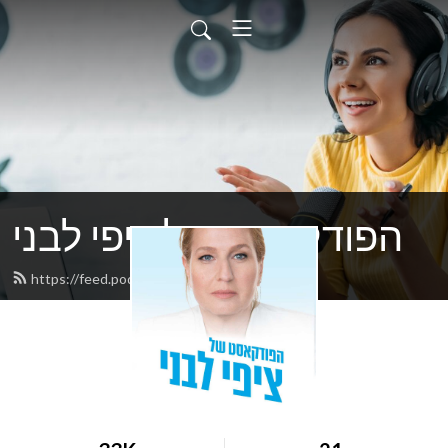
הפודקאסט של ציפי לבני
https://feed.podbean.com/tzipilivnI/feed.xml